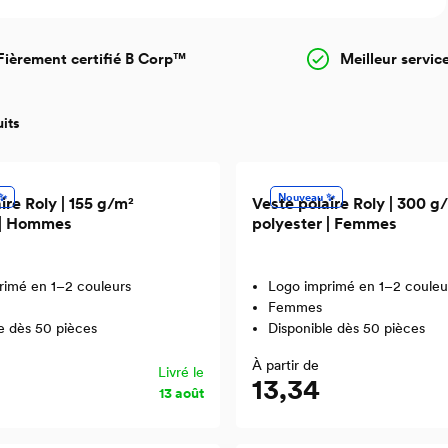
Fièrement certifié B Corp™
Meilleur servic
uits
 ✨
Nouveau ✨
ire Roly | 155 g/m²
Veste polaire Roly | 300 g
 | Hommes
polyester | Femmes
rimé en 1–2 couleurs
Logo imprimé en 1–2 couleu
Femmes
e dès 50 pièces
Disponible dès 50 pièces
À partir de
Livré le
13,34
13 août