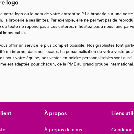
re logo
vec votre logo ou le nom de votre entreprise ? La broderie sur une vest
, la broderie a ses limites. Par exemple, elle ne permet pas de reprodu
ou texte ne répond pas à ces critères, n’hésitez pas à nous faire parve
al impeccable.
ous offrir un service le plus complet possible. Nos graphistes font par
té en interne, dans nos locaux. La personnalisation de votre veste pol
es pour votre équipe, nos vestes en polaire personnalisables sont auss
mme est adaptée pour chacun, de la PME au grand groupe international.
lient
À propos
Liens uti
te
À propos de nous
Conditions