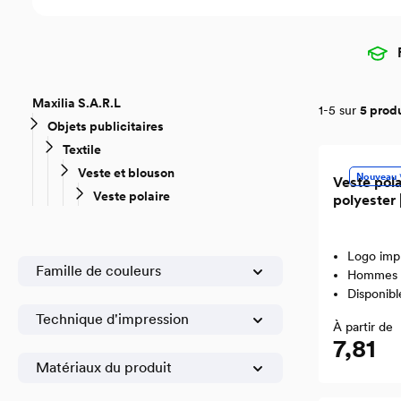
Maxilia S.A.R.L
1-5 sur
5 prod
Objets publicitaires
Textile
Veste et blouson
Nouveau
Veste pola
Veste polaire
polyester
Logo imp
Famille de couleurs
Hommes
Disponibl
Technique d'impression
À partir de
7,81
Matériaux du produit