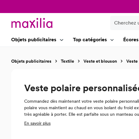
recherche
Passer à la navigation principale
Objets publicitaires
Top catégories
Écores
Objets publicitaires
Textile
Veste et blouson
Veste 
Veste polaire personnalisé
Commandez dès maintenant votre veste polaire personnalisée 
polaire vous maintient au chaud en vous isolant du froid ex
très agréable à porter. Elle est parfaite sous un manteau o
Chez Maxilia vous pouvez personnaliser l'une de nos vestes
En savoir plus
nos spécialistes !