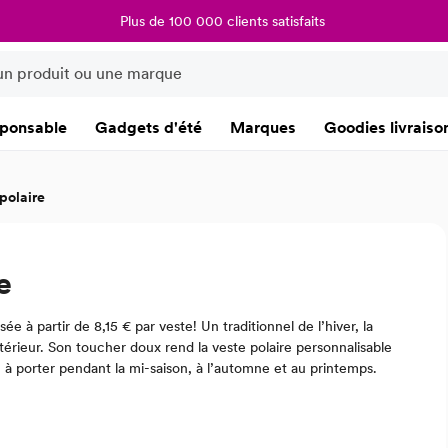
Plus de 100 000 clients satisfaits
ponsable
Gadgets d'été
Marques
Goodies livraiso
polaire
e
à partir de 8,15 € par veste! Un traditionnel de l’hiver, la
térieur. Son toucher doux rend la veste polaire personnalisable
u à porter pendant la mi-saison, à l’automne et au printemps.
 polaires à l’image de votre organisation : demandez conseil à