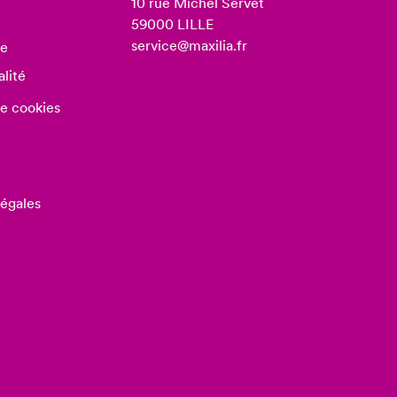
10 rue Michel Servet
59000 LILLE
service@maxilia.fr
de
alité
de cookies
légales