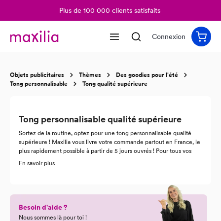
Plus de 100 000 clients satisfaits
tenu principal
Connexion
Objets publicitaires
Thèmes
Des goodies pour l'été
Tong personnalisable
Tong qualité supérieure
Tong personnalisable qualité supérieure
Sortez de la routine, optez pour une tong personnalisable qualité
supérieure ! Maxilia vous livre votre commande partout en France, le
plus rapidement possible à partir de 5 jours ouvrés ! Pour tous vos
événements, à la plage ou non, vous pouvez proposer un objet
En savoir plus
publicitaire adapté à la thématique de votre événement ou de votre
entreprise ! Avec une tong personnalisable qualité supérieure, vous
êtes sûr de marquer les esprits. Résistantes, elles raviront vos
collègues et clients pour un succès assuré !
Besoin d'aide ?
Nous sommes là pour toi !