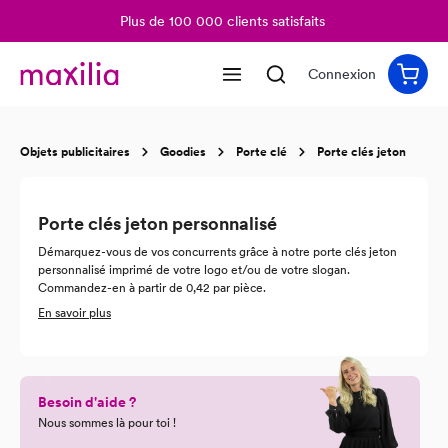
Plus de 100 000 clients satisfaits
tenu principal
Connexion
Objets publicitaires
Goodies
Porte clé
Porte clés jeton
Porte clés jeton personnalisé
Démarquez-vous de vos concurrents grâce à notre porte clés jeton
personnalisé imprimé de votre logo et/ou de votre slogan.
Commandez-en à partir de 0,42 par pièce.
Que vous recherchiez un porte clé jeton personnalisable de couleur
En savoir plus
unie ou variée, nous avons toujours dans notre stock un modèle qui
correspond le mieux à l’image de votre entreprise. Sélectionnez à
l’avance le style, la couleur et l’impression de votre goût et nous
nous mettons immédiatement au travail.
Besoin d'aide ?
Nous sommes là pour toi !