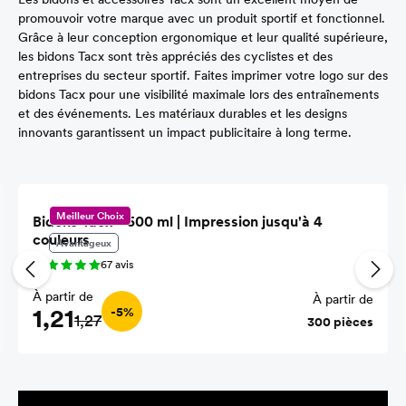
promouvoir votre marque avec un produit sportif et fonctionnel.
Grâce à leur conception ergonomique et leur qualité supérieure,
les bidons Tacx sont très appréciés des cyclistes et des
entreprises du secteur sportif. Faites imprimer votre logo sur des
bidons Tacx pour une visibilité maximale lors des entraînements
et des événements. Les matériaux durables et les designs
innovants garantissent un impact publicitaire à long terme.
Ignorer la galerie de produits
Meilleur Choix
Bidons Tacx - 500 ml | Impression jusqu'à 4
couleurs
Avantageux
67 avis
À partir de
À partir de
1,21
-5%
1,27
300 pièces