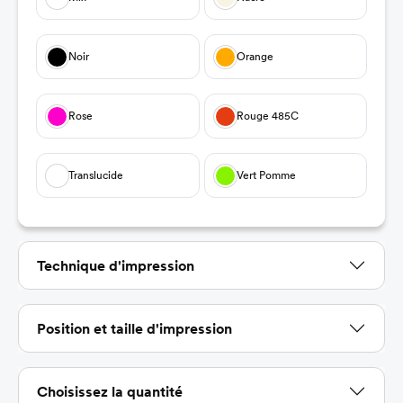
Noir
Orange
Rose
Rouge 485C
Translucide
Vert Pomme
Sélectionnez
Technique d'impression
Sélectionnez
Position et taille d'impression
Choisissez la quantité