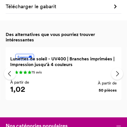
Télécharger le gabarit
Des alternatives que vous pourriez trouver
intéressantes
Ignorer la galerie de produits
Express🚚
Lunettes de soleil - UV400 | Branches imprimées |
Impression jusqu'à 4 couleurs
75 avis
À partir de
À partir de
1,02
50 pièces
Nos catégories populaires