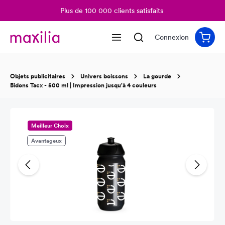
Plus de 100 000 clients satisfaits
tenu principal
Connexion
Objets publicitaires
Univers boissons
La gourde
Bidons Tacx - 500 ml | Impression jusqu'à 4 couleurs
Ignorer la galerie d'images
Meilleur Choix
Avantageux