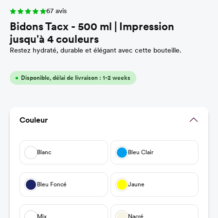
67 avis
Bidons Tacx - 500 ml | Impression
jusqu'à 4 couleurs
Restez hydraté, durable et élégant avec cette bouteille.
Disponible, délai de livraison : 1-2 weeks
Sélectionnez
Couleur
Blanc
Bleu Clair
Bleu Foncé
Jaune
Mix
Nacré